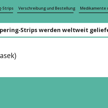
-Strips
Verschreibung und Bestellung
Medikamente 
pering-Strips werden weltweit gelief
lasek)