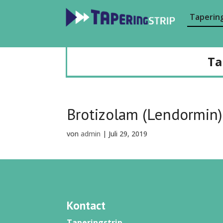
Tapering
Ta
Brotizolam (Lendormin)
von
admin
|
Juli 29, 2019
Kontact
Taperingstrip