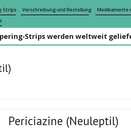
-Strips
Verschreibung und Bestellung
Medikamente 
s
pering-Strips werden weltweit gelief
il)
Periciazine (Neuleptil)