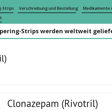
-Strips
Verschreibung und Bestellung
Medikamente 
s
pering-Strips werden weltweit gelief
l)
Clonazepam (Rivotril)