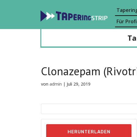
Tapering
Für Profi
Ta
Clonazepam (Rivotri
von
admin
|
Juli 29, 2019
HERUNTERLADEN